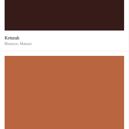
Keturah
Blantyre,
Malawi