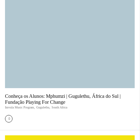
Conheça os Alunos: Mphumzi | Gugulethu, África do Sul |
Fundação Playing For Change
Imvula Music Program
,
Gugulethu
,
South Africa