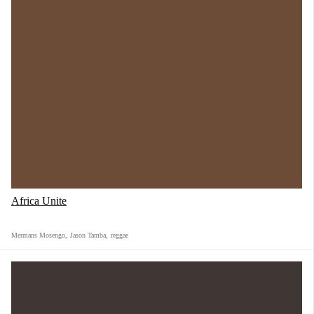
Africa Unite
Mermans Mosengo
,
Jason Tamba
,
reggae