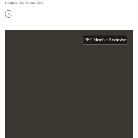
Sinamuva
,
Sul-Africana
,
Coro
PFC Member Exclusive