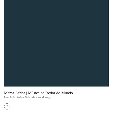
Mama África | Música ao Redor do Mundo
Peter Tosh
,
Andrew Tosh
,
Mermans Mosengo