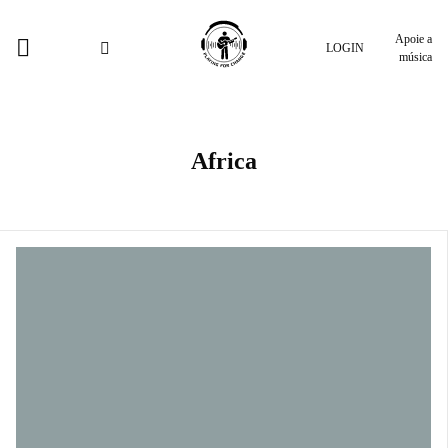
Apoie a
LOGIN
música
Africa