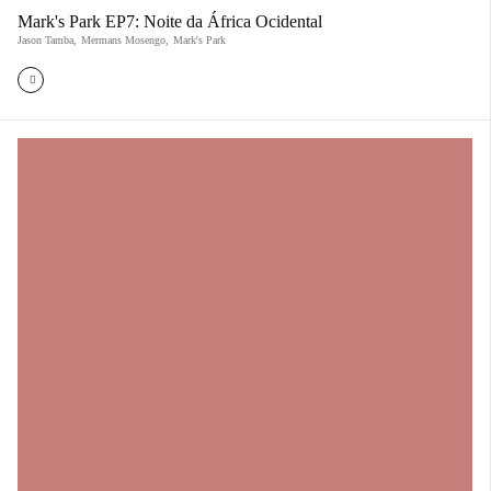
Mark's Park EP7: Noite da África Ocidental
Jason Tamba
,
Mermans Mosengo
,
Mark's Park