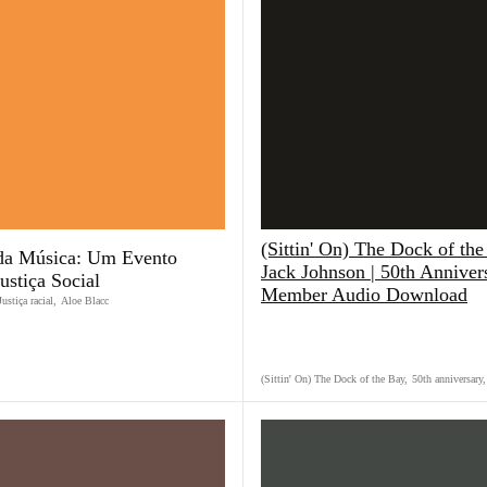
(Sittin' On) The Dock of the
 da Música: Um Evento
Jack Johnson | 50th Anniver
ustiça Social
Member Audio Download
Justiça racial
,
Aloe Blacc
(Sittin' On) The Dock of the Bay
,
50th anniversary
,