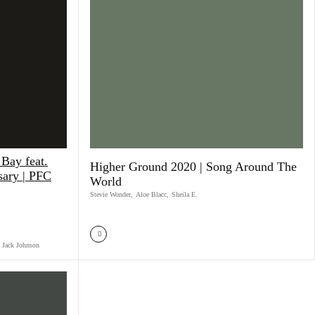
 Bay feat.
Higher Ground 2020 | Song Around The
sary | PFC
World
Stevie Wonder
,
Aloe Blacc
,
Sheila E.
Jack Johnson