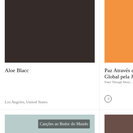
Aloe Blacc
Paz Através
Global pela J
Peace Through Music
,
Los Angeles,
United States
Canções ao Redor do Mundo