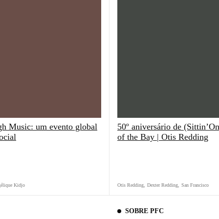
h Music: um evento global
50º aniversário de (Sittin’
ocial
of the Bay | Otis Redding
élique Kidjo
Otis Redding
,
Dexter Redding
,
San Francisco
SOBRE PFC