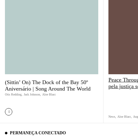
Peace Throug
(Sittin’ On) The Dock of the Bay 50º
pela justiça s
Aniversário | Song Around The World
Otis Redding
,
Jack Johnson
,
Aloe Blacc
News
,
Aloe Blacc
,
Ang
PERMANEÇA CONECTADO