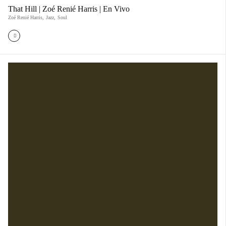
That Hill | Zoé Renié Harris | En Vivo
Zoé Renié Harris
,
Jazz
,
Soul