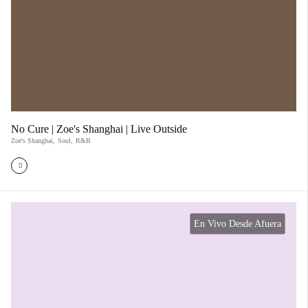
No Cure | Zoe's Shanghai | Live Outside
Zoe's Shanghai
,
Soul
,
R&B
En Vivo Desde Afuera