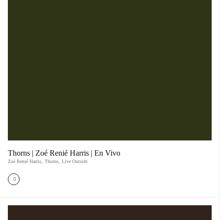
Thorns | Zoé Renié Harris | En Vivo
Zoé Renié Harris
,
Thorns
,
Live Outside