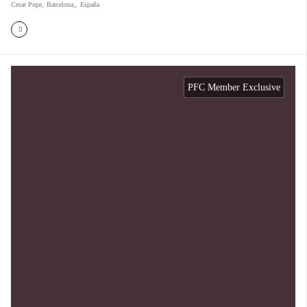
Cesar Pope
,
Barcelona,
,
España
PFC Member Exclusive