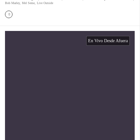
Bob Marley
,
Mel Seme
,
Live Outside
En Vivo Desde Afuera