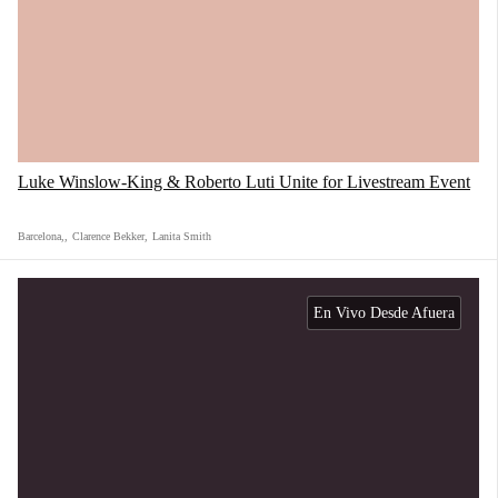
Luke Winslow-King & Roberto Luti Unite for Livestream Event
Barcelona,
,
Clarence Bekker
,
Lanita Smith
En Vivo Desde Afuera