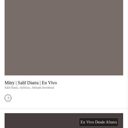
Miiry | Salif Diarra | En Vivo
Salif Diarra
,
Acústico
,
Africana Occidental
En Vivo Desde Afuera