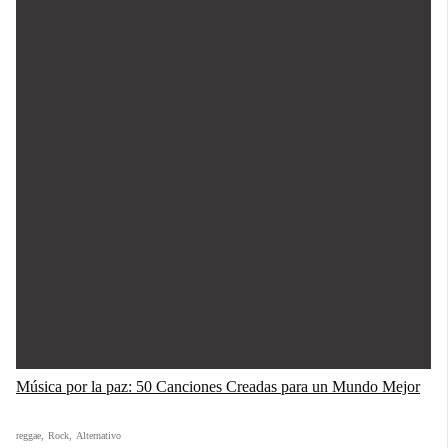
Música por la paz: 50 Canciones Creadas para un Mundo Mejor
reggae
,
Rock
,
Alternativo