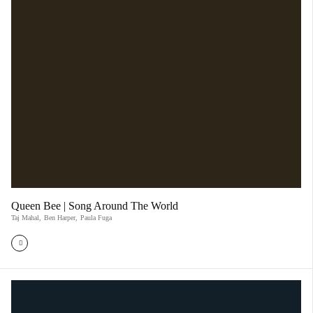
Queen Bee | Song Around The World
Taj Mahal
,
Ben Harper
,
Paula Fuga