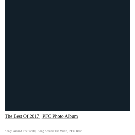
The Best Of 2017 | PFC Photo Album
Songs Around The World
,
Song Around The World
,
PFC Band