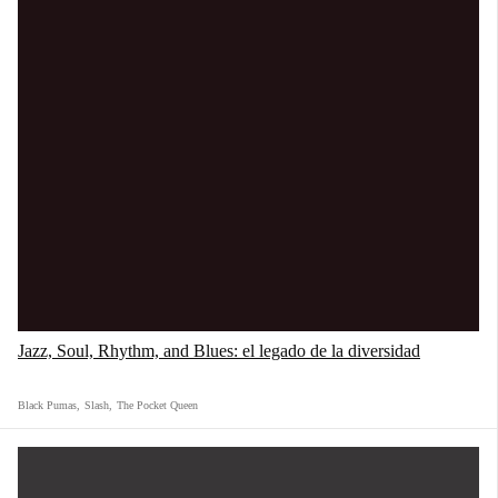
Jazz, Soul, Rhythm, and Blues: el legado de la diversidad
Black Pumas
,
Slash
,
The Pocket Queen