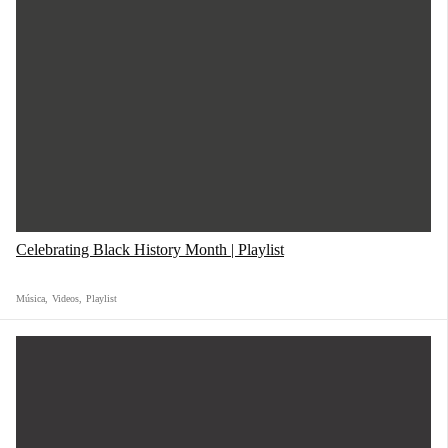
Celebrating Black History Month | Playlist
Música
,
Videos
,
Playlist