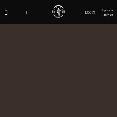
Apoya la
LOGIN
música