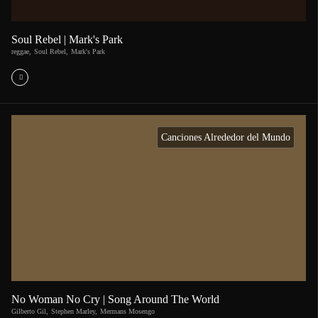
Soul Rebel | Mark's Park
reggae
,
Soul Rebel
,
Mark's Park
Canciones Alrededor del Mundo
No Woman No Cry | Song Around The World
Gilberto Gil
,
Stephen Marley
,
Mermans Mosengo