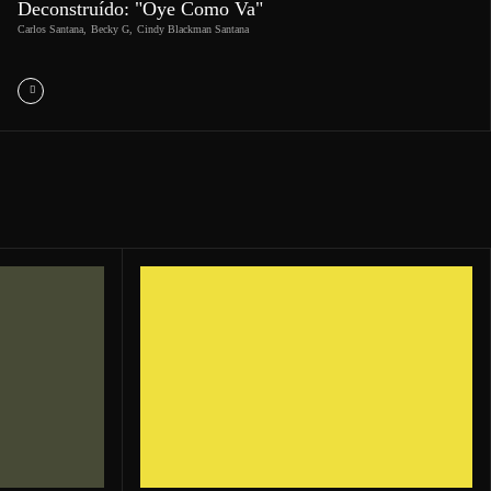
Deconstruído: "Oye Como Va"
Carlos Santana
,
Becky G
,
Cindy Blackman Santana