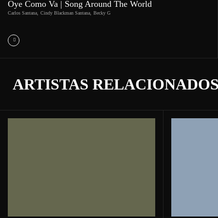
Oye Como Va | Song Around The World
Carlos Santana
,
Cindy Blackman Santana
,
Becky G
ARTISTAS RELACIONADO