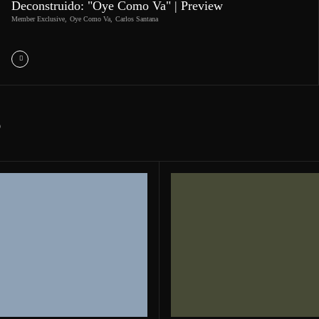
Deconstruido: "Oye Como Va" | Preview
Member Exclusive
,
Oye Como Va
,
Carlos Santana
S