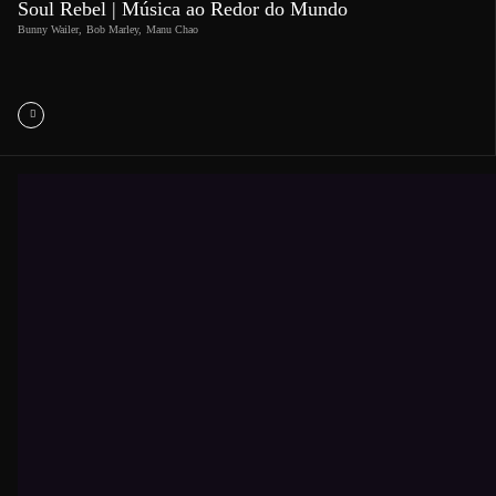
Soul Rebel | Música ao Redor do Mundo
Bunny Wailer
,
Bob Marley
,
Manu Chao