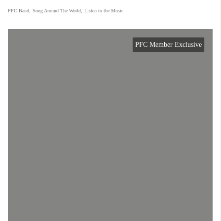
PFC Band
,
Song Around The World
,
Listen to the Music
PFC Member Exclusive