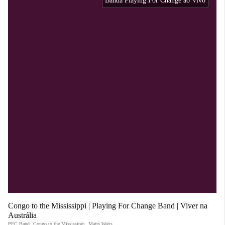
Banda Playing For Change ao Vivo
Congo to the Mississippi | Playing For Change Band | Viver na
Austrália
PFC Band
,
Congo to the Mississippi
,
Matts Watts