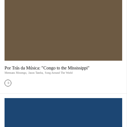
Por Trás da Música: "Congo to the Mississippi"
Mermans Mosengo
,
Jason Tamba
,
Song Around The World