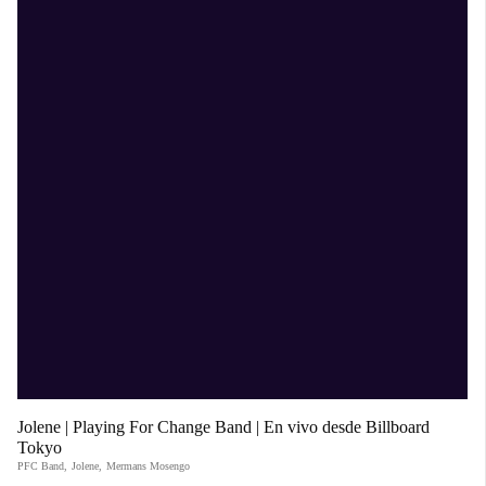
Jolene | Playing For Change Band | En vivo desde Billboard
Tokyo
PFC Band
,
Jolene
,
Mermans Mosengo