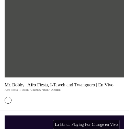
Mr. Bobby | Afro Fiesta, I-Taweh and Twanguero | En Vivo
Afro Fiesta
,
I-Taweh
,
Courtney “Bam” Diedrick
La Banda Playing For Change en Vivo