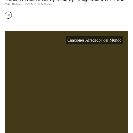
Keith Richards
,
Keb' Mo'
,
Bob Marley
Canciones Alrededor del Mundo