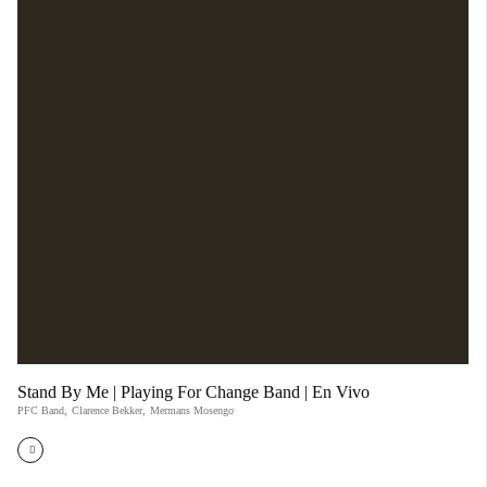
Stand By Me | Playing For Change Band | En Vivo
PFC Band
,
Clarence Bekker
,
Mermans Mosengo