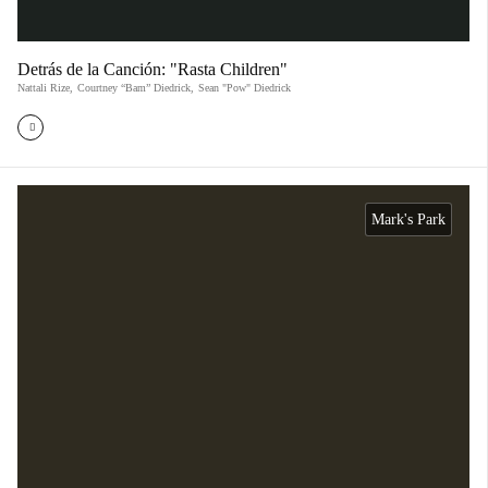
Detrás de la Canción: "Rasta Children"
Nattali Rize
,
Courtney “Bam” Diedrick
,
Sean "Pow" Diedrick
Mark's Park