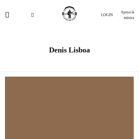
Apoya la
LOGIN
música
Denis Lisboa