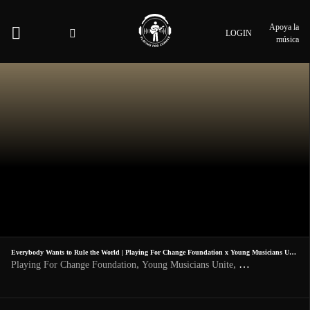
Apoya la
LOGIN
música
Everybody Wants to Rule the World | Playing For Change Foundation x Young Musicians Unite
,
,
Playing For Change Foundation
Young Musicians Unite
Tears For Fears