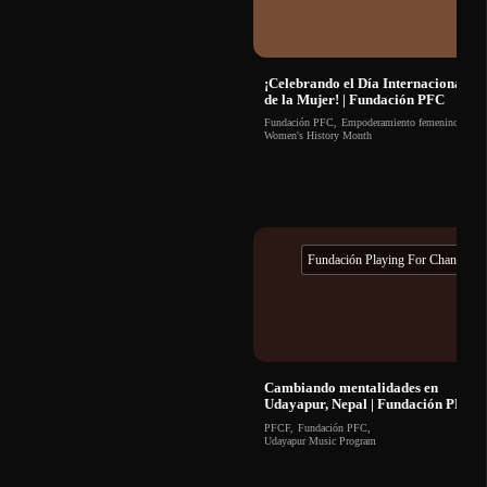
¡Celebrando el Día Internacional
de la Mujer! | Fundación PFC
Fundación PFC
,
Empoderamiento femenino
,
Women's History Month
Fundación Playing For Change
Cambiando mentalidades en
Udayapur, Nepal | Fundación PFC
PFCF
,
Fundación PFC
,
Udayapur Music Program