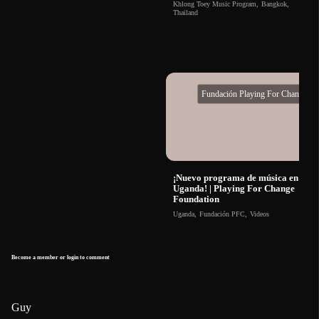
Khlong Toey Music Program
,
Bangkok
,
Thailand
Fundación Playing For Change
¡Nuevo programa de música en
Uganda! | Playing For Change
Foundation
Uganda
,
Fundación PFC
,
Videos
Become a member or login to comment
Guy