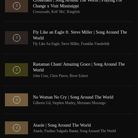
Crossroads | Song Around The World | Playing For
Change x Visit Mississippi
Crossroads
,
Keb' Mo'
,
Kingfish
Fly Like an Eagle ft. Steve Miller | Song Around The
World
Fly Like An Eagle
,
Steve Miller
,
Franklin Vanderbilt
Rastaman Chant/ Amazing Grace | Song Around The
World
John Cruz
,
Chris Pierce
,
River Eckert
No Woman No Cry | Song Around The World
Gilberto Gil
,
Stephen Marley
,
Mermans Mosengo
Ataole | Song Around The World
Ataole
,
Paulino Salgado Batata
,
Song Around The World