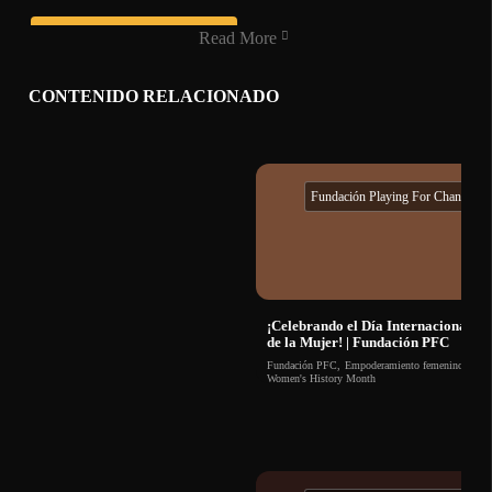
Read More
Become a Member
CONTENIDO RELACIONADO
Siete organizaciones sin fines de lucro de todo el mundo se
han unido para reinventar el icónico clásico de Tears for
Fears, "Everybody Wants to Rule the World."
Fundación Playing For Change
Liderada por Young Musicians Unite y la Fundación Playing
For Change, esta colaboración reúne diversas voces y ritmos,
demostrando cómo el acceso a la educación musical impulsa
un poder transformador que nos une más allá de fronteras y
¡Celebrando el Día Internacional
culturas.
de la Mujer! | Fundación PFC
Fundación PFC
,
Empoderamiento femenino
,
Women's History Month
Escucha
“Everybody Wants to Rule the World”
– ¡Una
colaboración global disponible AHORA!:
https://onerpm.link/229189027358