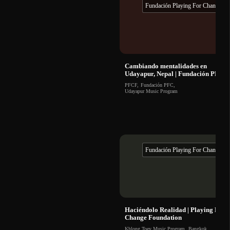
Escrita por: Roland Orzabal, Ian Stanley, Chris Hughes
Fundación Playing For Change
Arreglos por: Lucas Apostoleris, Jason Matthews, Cristian Acevedo,
Zachary Larmer
CON LA PARTICIPACIÓN DE:
Vocal Youth Miami – Miami, Florida
Cambiando mentalidades en
Ubuntu Music Program – Kigali, Ruanda
Udayapur, Nepal | Fundación PFC
Bizung School of Music and Dance – Tamale, Ghana
PFCF
,
Fundación PFC
,
La Escuelita del Ritmo – Portobelo, Panamá
Udayapur Music Program
Joudour Sahara – M'hamid El Ghizlane, Marruecos
Young Musicians Unite – Miami, Florida
Playing For Change Foundation – Estados Unidos
Playing For Change & Young Musicians Unite
Director: Zachary Larmer, Young Musicians Unite
Enlace Internacional: Theo Braun
Fundación Playing For Change
Productora: Diana Fernandez
Mezcla de Audio: Carlo Barbacci, Young Musicians Unite
Masterización de Audio: Randy Merrill, Sterling Sound
Editor de Video: Alex Weitz
Colorista: Maria Mora
Haciéndolo Realidad | Playing For
Change Foundation
Khlong Toey Music Program
,
Bangkok
,