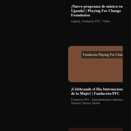
¡Nuevo programa de música en
Uganda! | Playing For Change
Foundation
Uganda
,
Fundación PFC
,
Videos
Fundación Playing For Change
¡Celebrando el Día Internacional
de la Mujer! | Fundación PFC
Fundación PFC
,
Empoderamiento femenino
,
Women's History Month