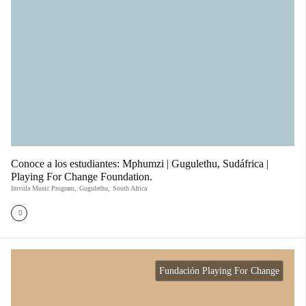
Conoce a los estudiantes: Mphumzi | Gugulethu, Sudáfrica |
Playing For Change Foundation.
Imvula Music Program
,
Gugulethu
,
South Africa
Fundación Playing For Change