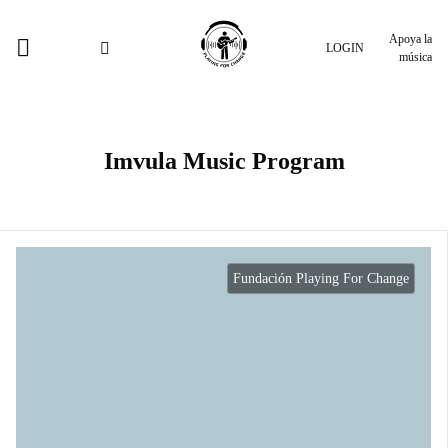
Apoya la
LOGIN
música
Imvula Music Program
Fundación Playing For Change