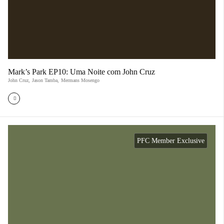
Mark’s Park EP10: Uma Noite com John Cruz
John Cruz
,
Jason Tamba
,
Mermans Mosengo
PFC Member Exclusive