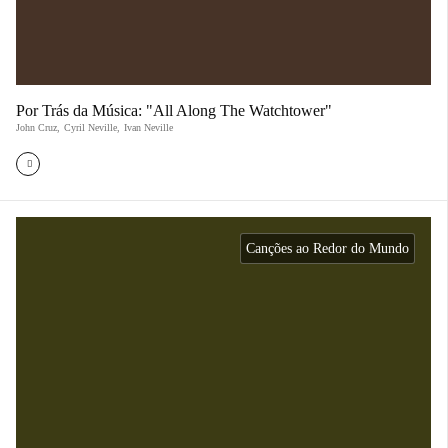
Por Trás da Música: "All Along The Watchtower"
John Cruz
,
Cyril Neville
,
Ivan Neville
Canções ao Redor do Mundo