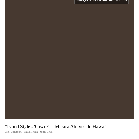
"Island Style - 'Oiwi E" | Música Através de Hawai'i
Jack Johnson
,
Paula Fuga
,
John Cruz