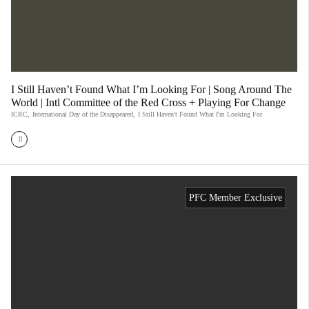
​I Still Haven’t Found What I’m Looking For | Song Around The
World | Intl Committee of the Red Cross + Playing For Change
ICRC
,
International Day of the Disappeared
,
I Still Haven't Found What I'm Looking For
PFC Member Exclusive