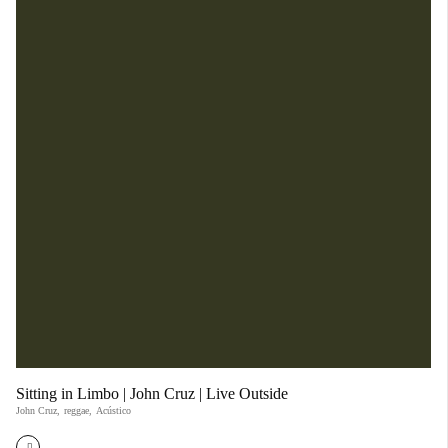
Sitting in Limbo | John Cruz | Live Outside
John Cruz
,
reggae
,
Acústico