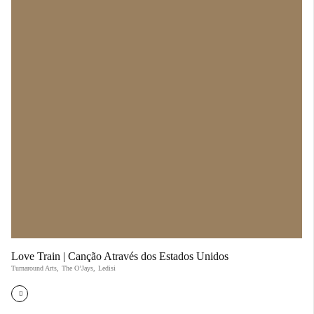
Love Train | Canção Através dos Estados Unidos
Turnaround Arts
,
The O’Jays
,
Ledisi