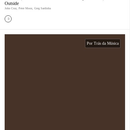
Outside
John Cruz
,
Peter Moon
,
Greg Sardinha
Por Trás da Música