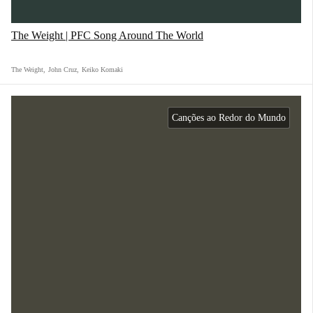
The Weight | PFC Song Around The World
The Weight
,
John Cruz
,
Keiko Komaki
Canções ao Redor do Mundo