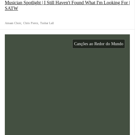
Musician Spotlight | I Still Haven't Found What I'm Looking For |
SATW
Amaan Choir
,
Chris Pierce
,
Tushar Lall
Canções ao Redor do Mundo