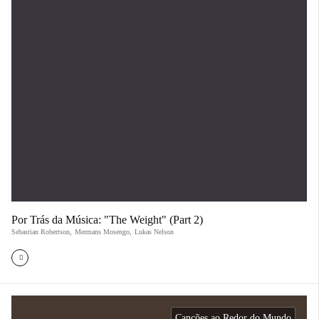
Por Trás da Música: "The Weight" (Part 2)
Sebastian Robertson
,
Mermans Mosengo
,
Lukas Nelson
Canções ao Redor do Mundo