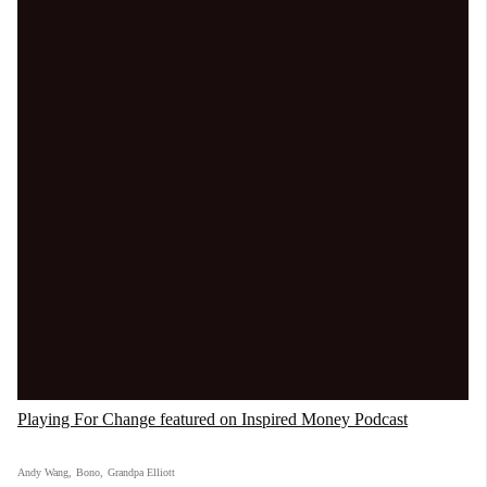
Playing For Change featured on Inspired Money Podcast
Andy Wang
,
Bono
,
Grandpa Elliott