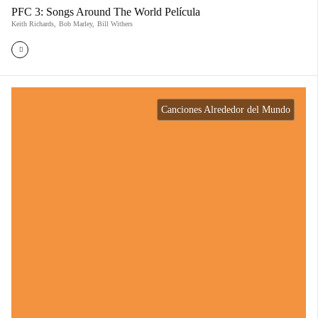
PFC 3: Songs Around The World Película
Keith Richards
,
Bob Marley
,
Bill Withers
Canciones Alrededor del Mundo