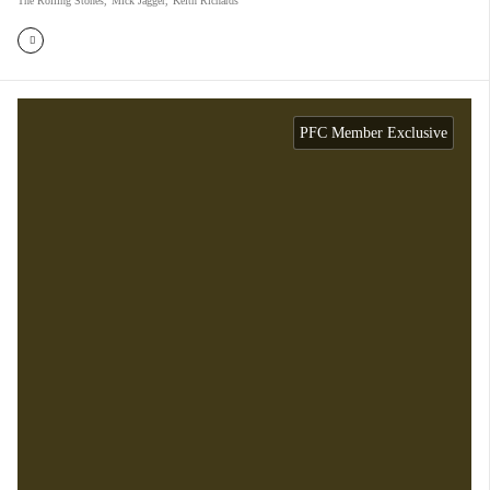
The Rolling Stones
,
Mick Jagger
,
Keith Richards
PFC Member Exclusive