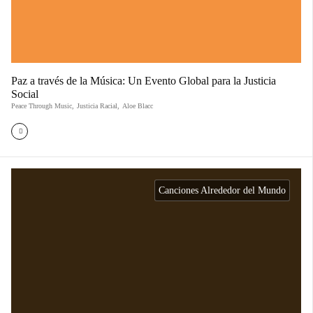
Paz a través de la Música: Un Evento Global para la Justicia
Social
Peace Through Music
,
Justicia Racial
,
Aloe Blacc
Canciones Alrededor del Mundo