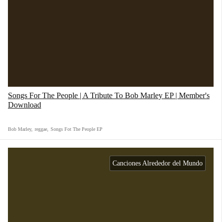
Songs For The People | A Tribute To Bob Marley EP | Member's
Download
Bob Marley
,
reggae
,
Songs Fot The People EP
Canciones Alrededor del Mundo