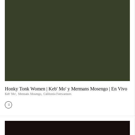
Honky Tonk Women | Keb' Mo' y Mermans Mosengo | En Vivo
Keb' Mo'
,
Mermans Mosengo
,
California Feetwarmers