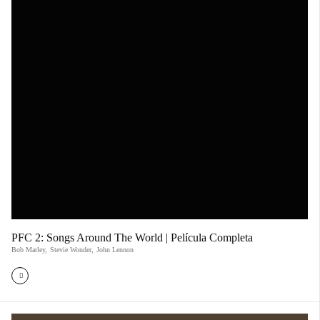
PFC 2: Songs Around The World | Película Completa
Bob Marley
,
Stevie Wonder
,
John Lennon