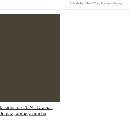
Bob Marley
,
Manu Chao
,
Mermans Mosengo
tacados de 2024: Gracias
 de paz, amor y mucha