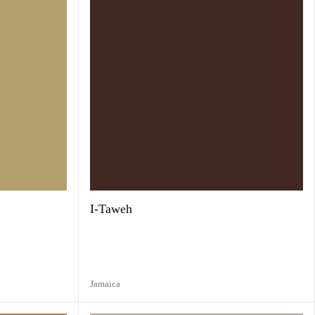
I-Taweh
Jamaica