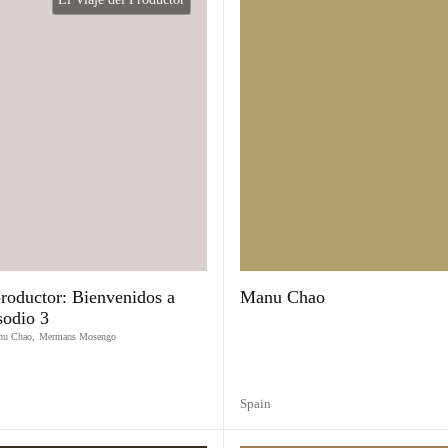
productor: Bienvenidos a
Manu Chao
sodio 3
nu Chao
,
Mermans Mosengo
Spain