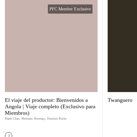
PFC Member Exclusive
El viaje del productor: Bienvenidos a
Twanguero
Angola | Viaje completo (Exclusivo para
Miembros)
Manu Chao
,
Mermans Mosengo
,
Dionísio Rocha