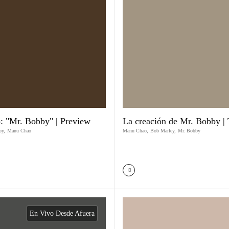
: "Mr. Bobby" | Preview
La creación de Mr. Bobby | 
by
,
Manu Chao
Manu Chao
,
Bob Marley
,
Mr. Bobby
En Vivo Desde Afuera