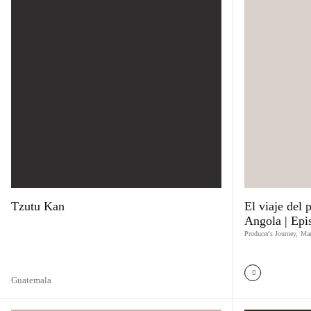
Tzutu Kan
El viaje del 
Angola | Epi
Producer's Journey
,
Ma
Guatemala