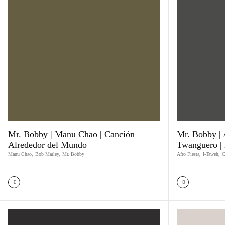
Mr. Bobby | Manu Chao | Canción
Mr. Bobby | 
Alrededor del Mundo
Twanguero |
Manu Chao
,
Bob Marley
,
Mr. Bobby
Afro Fiesta
,
I-Taweh
,
C