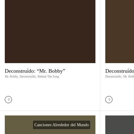
Deconstruído: “Mr. Bobby”
Deconstruído
Mr. Bobby
,
Deconstruído
,
Behind The Song
Deconstruído
,
Mr. Bob
Canciones Alrededor del Mundo