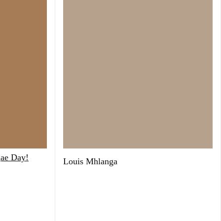
gae Day!
Louis Mhlanga