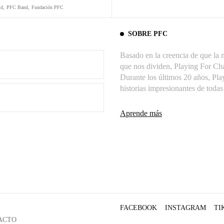
ld
,
PFC Band
,
Fundación PFC
SOBRE PFC
Basado en la creencia de que la m
que nos dividen, Playing For Cha
Durante los últimos 20 años, Pla
historias impresionantes de toda
Aprende más
FACEBOOK
INSTAGRAM
TI
ACTO