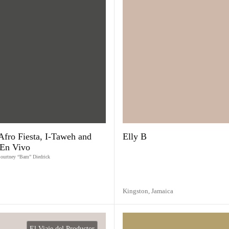
Afro Fiesta, I-Taweh and
Elly B
 En Vivo
ourtney “Bam” Diedrick
Kingston,
Jamaica
El Viaje del Productor