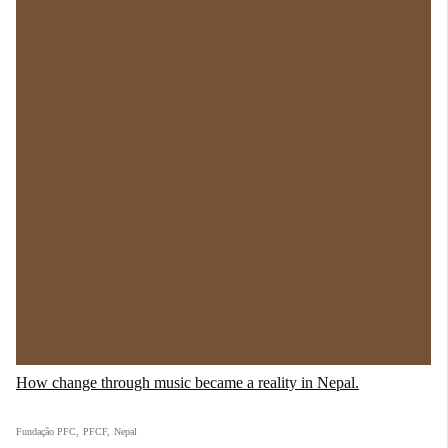
How change through music became a reality in Nepal.
Fundação PFC
,
PFCF
,
Nepal