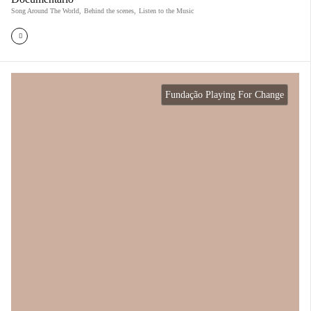
Song Around The World
,
Behind the scenes
,
Listen to the Music
Fundação Playing For Change