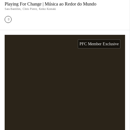
Playing For Change | Música ao Redor do Mundo
Sara Bareilles
,
Chris Pierce
,
Keiko Komaki
PFC Member Exclusive