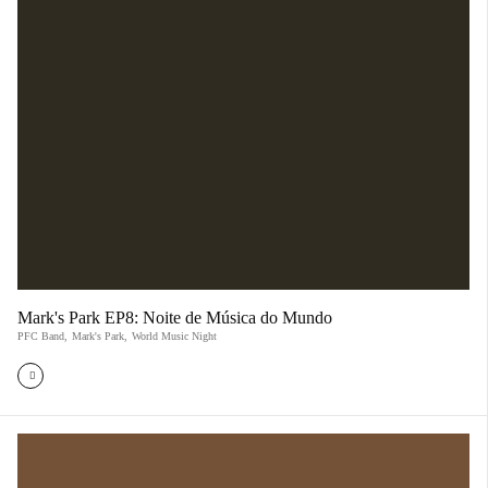
Mark's Park EP8: Noite de Música do Mundo
PFC Band
,
Mark's Park
,
World Music Night