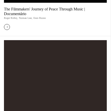
The Filmmakers' Journey of Peace Through Music |
Documentário
Roger Ridley
,
Norman Lear
,
Enzo Buono