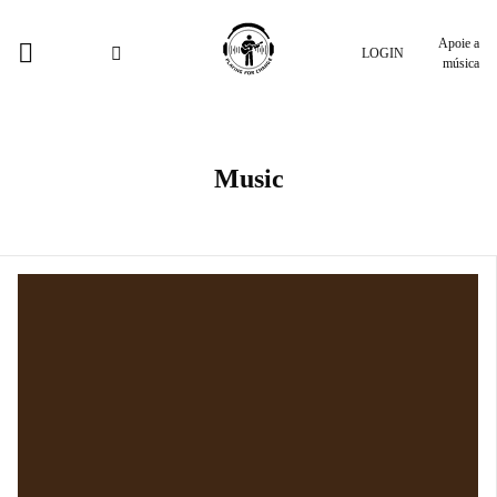
Apoie a
LOGIN
música
Music