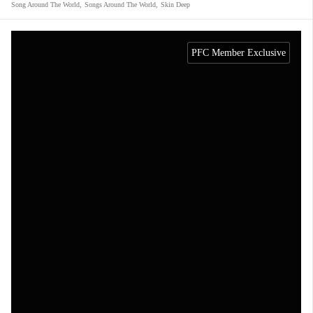
Song Around The World
,
Songs Around The World
,
Skin Deep
PFC Member Exclusive