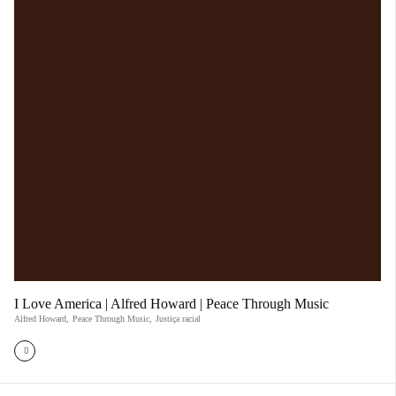
I Love America | Alfred Howard | Peace Through Music
Alfred Howard
,
Peace Through Music
,
Justiça racial