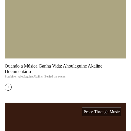
Quando a Música Ganha Vida: Ahoulaguine Akaline |
Documentário
Bombino
,
Ahoulaguine Akaline
,
Behind the scenes
Peace Through Music