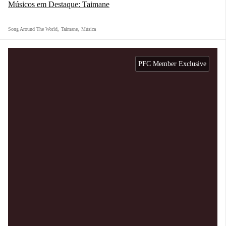
Músicos em Destaque: Taimane
Song Around The World
,
Taimane
,
Música
PFC Member Exclusive