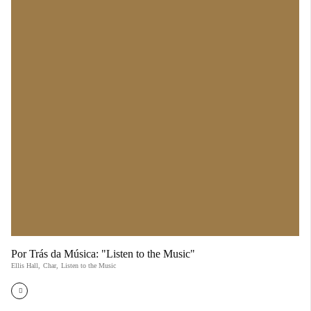
Por Trás da Música: "Listen to the Music"
Ellis Hall
,
Char
,
Listen to the Music