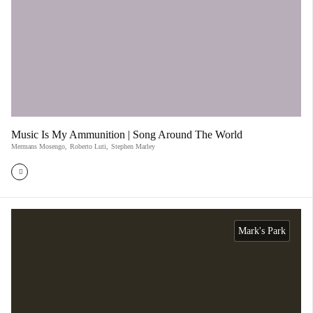
Music Is My Ammunition | Song Around The World
Mermans Mosengo
,
Roberto Luti
,
Stephen Marley
Mark's Park