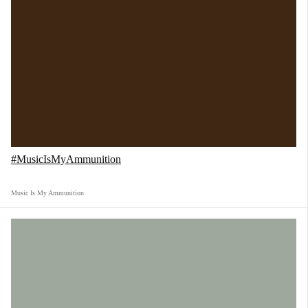
#MusicIsMyAmmunition
Music Is My Ammunition