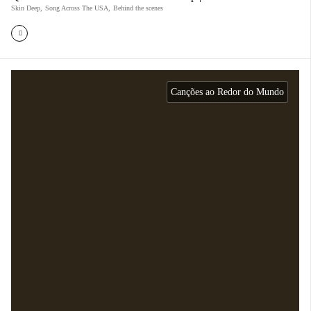
Skin Deep
,
Song Across The USA
,
Behind the scenes
Canções ao Redor do Mundo