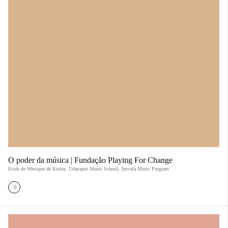
O poder da música | Fundação Playing For Change
Ecole de Musique de Kirina
,
Udayapur Music School
,
Imvula Music Program