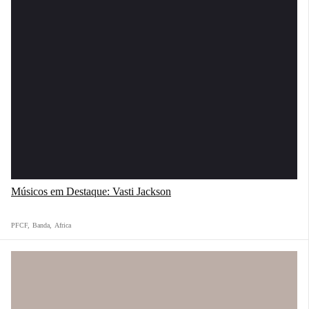
Músicos em Destaque: Vasti Jackson
PFCF
,
Banda
,
Africa