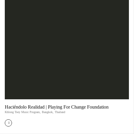
Haciéndolo Realidad | Playing For Change Foundation
Khlong Toey Music Program
,
Bangkok
,
Thailand