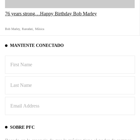
76 years strong…Happy Birthday Bob Marley
Bob Marley
,
Rastafari
,
Música
MANTENTE CONECTADO
SOBRE PFC