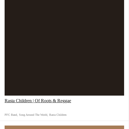
Rasta Children | Of Roots & Reggae
PFC Band
,
Song Around The World
,
Rasta Children