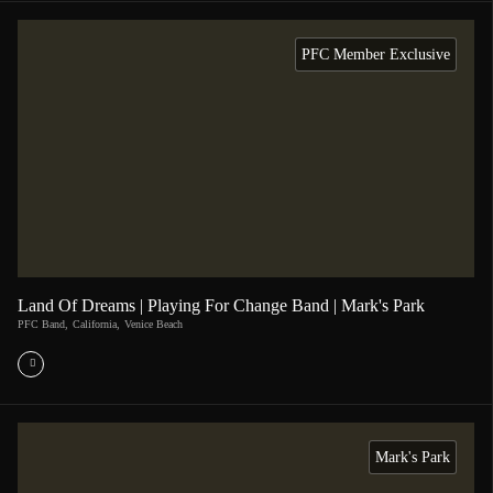
PFC Member Exclusive
Land Of Dreams | Playing For Change Band | Mark's Park
PFC Band
,
California
,
Venice Beach
Mark's Park