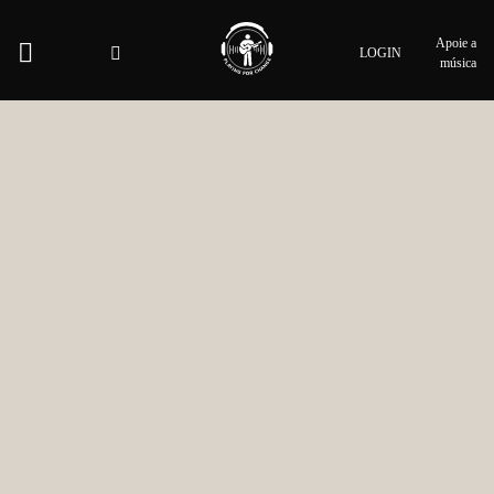
Apoie a
LOGIN
música