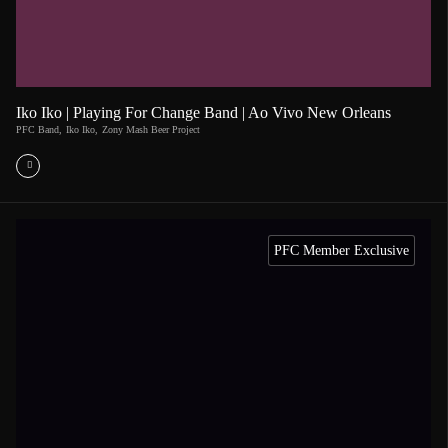
Iko Iko | Playing For Change Band | Ao Vivo New Orleans
PFC Band
,
Iko Iko
,
Zony Mash Beer Project
PFC Member Exclusive