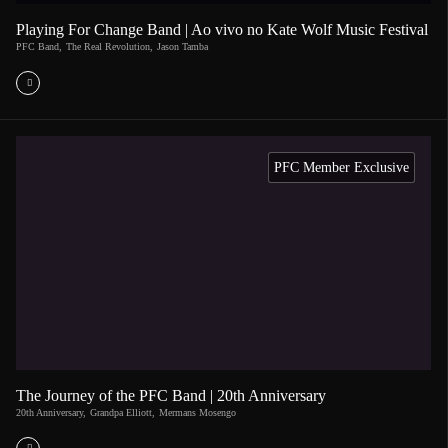
Playing For Change Band | Ao vivo no Kate Wolf Music Festival
PFC Band
,
The Real Revolution
,
Jason Tamba
PFC Member Exclusive
The Journey of the PFC Band | 20th Anniversary
20th Anniversary
,
Grandpa Elliott
,
Mermans Mosengo