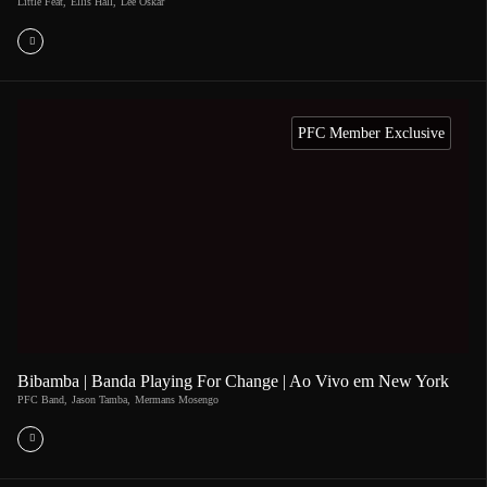
Little Feat
,
Ellis Hall
,
Lee Oskar
PFC Member Exclusive
Bibamba | Banda Playing For Change | Ao Vivo em New York
PFC Band
,
Jason Tamba
,
Mermans Mosengo