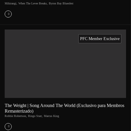
Mihirangi
,
When The Levee Breaks
,
Byron Bay Bluesfest
PFC Member Exclusive
The Weight | Song Around The World (Exclusivo para Membros
Remasterizado)
Robbie Robertson
,
Ringo Starr
,
Marcus King