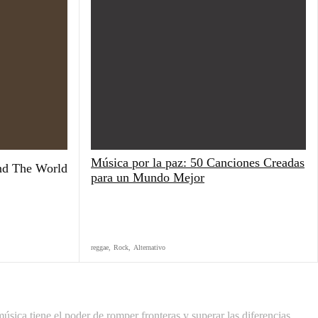
Música por la paz: 50 Canciones Creadas
nd The World
para un Mundo Mejor
reggae
,
Rock
,
Alternativo
úsica tiene el poder de romper fronteras y superar las diferencias