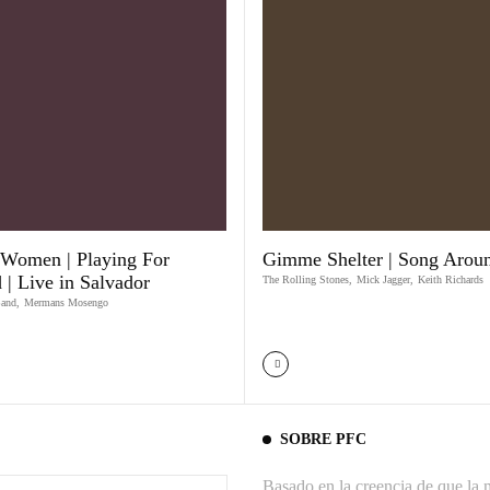
Women | Playing For
Gimme Shelter | Song Arou
| Live in Salvador
The Rolling Stones
,
Mick Jagger
,
Keith Richards
and
,
Mermans Mosengo
SOBRE PFC
Basado en la creencia de que la m