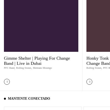
Gimme Shelter | Playing For Change
Honky Tonk 
Band | Live in Dubai
Change Band 
PFC Band
,
Rolling Stones
,
Mermans Mosengo
Rolling Stones
,
PFC B
MANTENTE CONECTADO