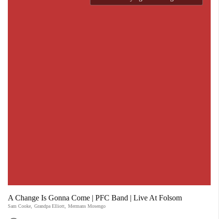
A Change Is Gonna Come | PFC Band | Live At Folsom
Sam Cooke
,
Grandpa Elliott
,
Mermans Mosengo