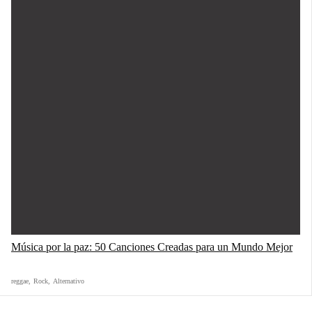
Música por la paz: 50 Canciones Creadas para un Mundo Mejor
reggae
,
Rock
,
Alternativo