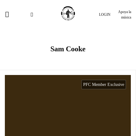
Apoya la
LOGIN
música
Sam Cooke
PFC Member Exclusive