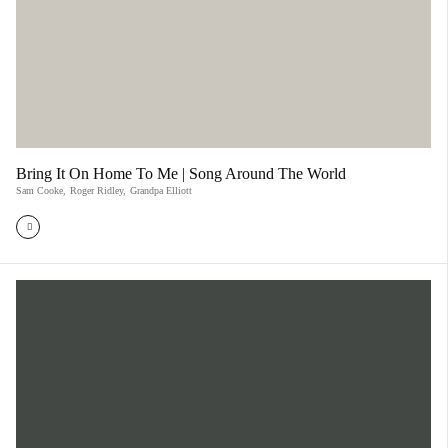
Bring It On Home To Me | Song Around The World
Sam Cooke
,
Roger Ridley
,
Grandpa Elliott