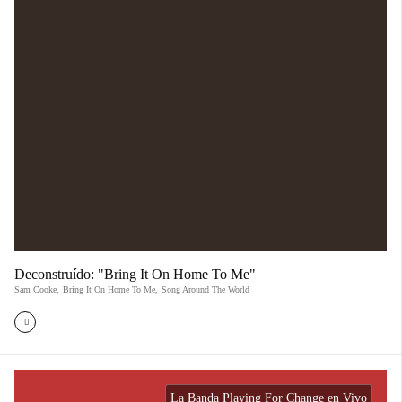
Deconstruído: "Bring It On Home To Me"
Sam Cooke
,
Bring It On Home To Me
,
Song Around The World
La Banda Playing For Change en Vivo