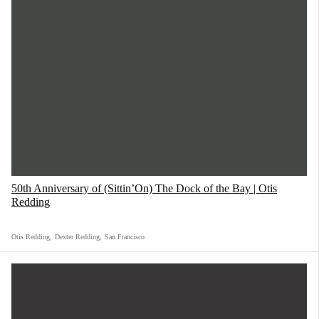
50th Anniversary of (Sittin’On) The Dock of the Bay | Otis
Redding
Otis Redding
,
Dexter Redding
,
San Francisco