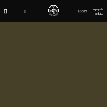
Apoya la
LOGIN
música