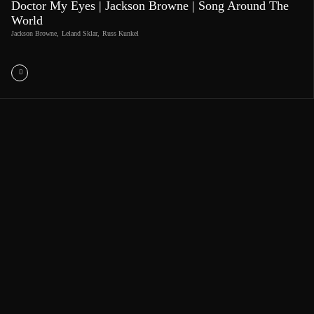
Doctor My Eyes | Jackson Browne | Song Around The
World
Jackson Browne
,
Leland Sklar
,
Russ Kunkel