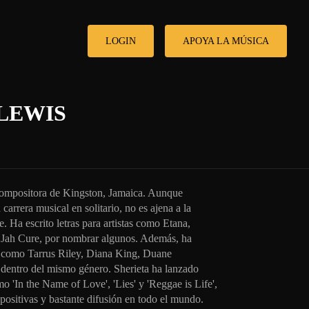
LOGIN
APOYA LA MÚSICA
LEWIS
 compositora de Kingston, Jamaica. Aunque
carrera musical en solitario, no es ajena a la
e. Ha escrito letras para artistas como Etana,
y Jah Cure, por nombrar algunos. Además, ha
as como Tarrus Riley, Diana King, Duane
 dentro del mismo género. Sherieta ha lanzado
mo 'In the Name of Love', 'Lies' y 'Reggae is Life',
positivas y bastante difusión en todo el mundo.