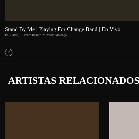
Stand By Me | Playing For Change Band | En Vivo
PFC Band
,
Clarence Bekker
,
Mermans Mosengo
ARTISTAS RELACIONADO