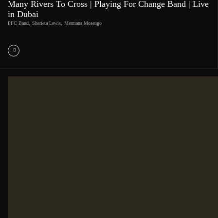
Many Rivers To Cross | Playing For Change Band | Live
in Dubai
PFC Band
,
Sherieta Lewis
,
Mermans Mosengo