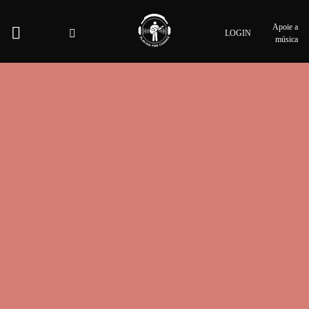
Apoie a
LOGIN
música