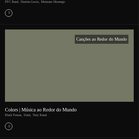
PFC Band
,
Sherieta Lewis
,
Mermans Mosengo
Canções ao Redor do Mundo
Colors | Música ao Redor do Mundo
Black Pumas
,
Slash
,
Tony Kanal