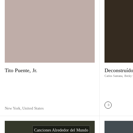
Tito Puente, Jr.
Deconstruíd
Carlos Santana
,
Becky
New York,
United States
Canciones Alrededor del Mundo