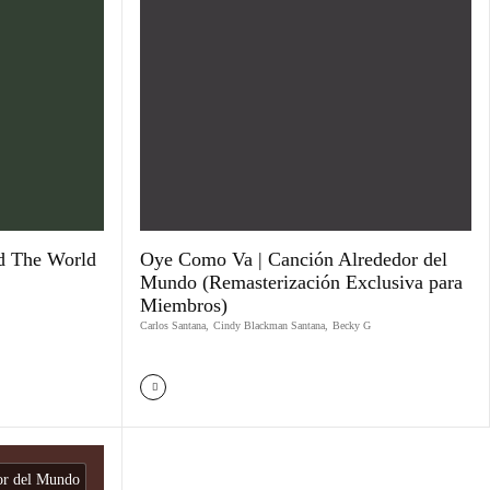
d The World
Oye Como Va | Canción Alrededor del
Mundo (Remasterización Exclusiva para
Miembros)
Carlos Santana
,
Cindy Blackman Santana
,
Becky G
or del Mundo