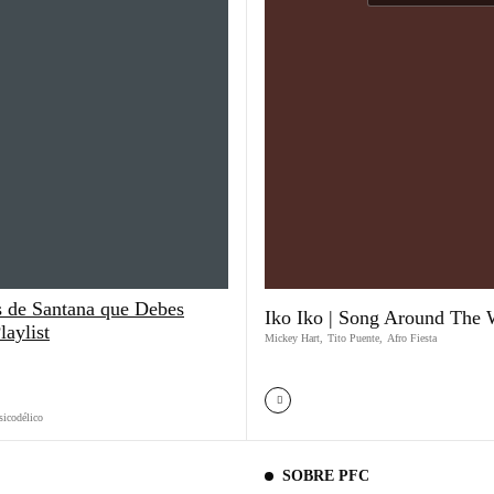
 de Santana que Debes
Iko Iko | Song Around The 
laylist
Mickey Hart
,
Tito Puente
,
Afro Fiesta
sicodélico
SOBRE PFC