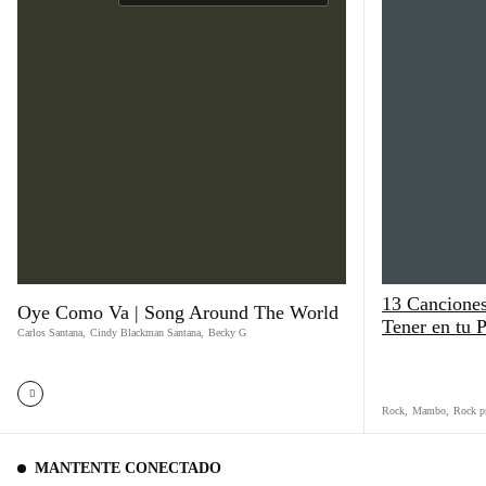
13 Canciones
Oye Como Va | Song Around The World
Tener en tu P
Carlos Santana
,
Cindy Blackman Santana
,
Becky G
Rock
,
Mambo
,
Rock p
MANTENTE CONECTADO