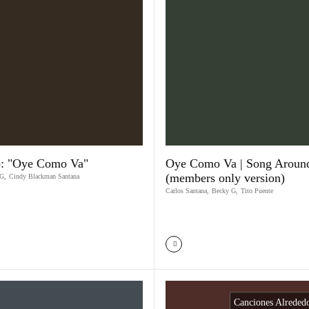
o: "Oye Como Va"
Oye Como Va | Song Aroun
(members only version)
 G
,
Cindy Blackman Santana
Carlos Santana
,
Becky G
,
Tito Puente
Canciones Alreded