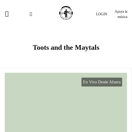
Apoya la
LOGIN
música
Toots and the Maytals
En Vivo Desde Afuera