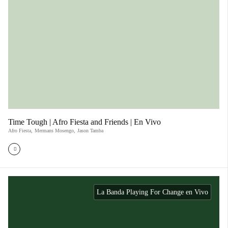
Time Tough | Afro Fiesta and Friends | En Vivo
Afro Fiesta
,
Mermans Mosengo
,
Jason Tamba
La Banda Playing For Change en Vivo