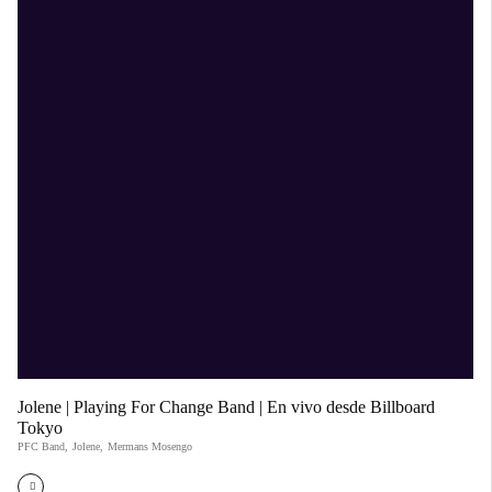
Jolene | Playing For Change Band | En vivo desde Billboard
Tokyo
PFC Band
,
Jolene
,
Mermans Mosengo