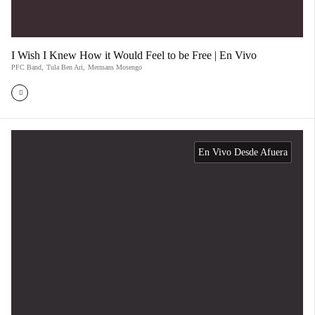
I Wish I Knew How it Would Feel to be Free | En Vivo
PFC Band
,
Tula Ben Ari
,
Mermans Mosengo
En Vivo Desde Afuera