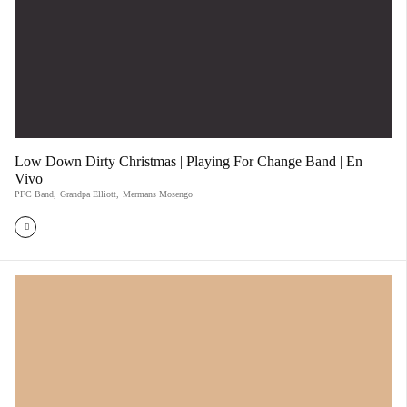
Low Down Dirty Christmas | Playing For Change Band | En
Vivo
PFC Band
,
Grandpa Elliott
,
Mermans Mosengo