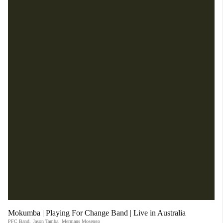
Mokumba | Playing For Change Band | Live in Australia
PFC Band
,
Jason Tamba
,
Mermans Mosengo