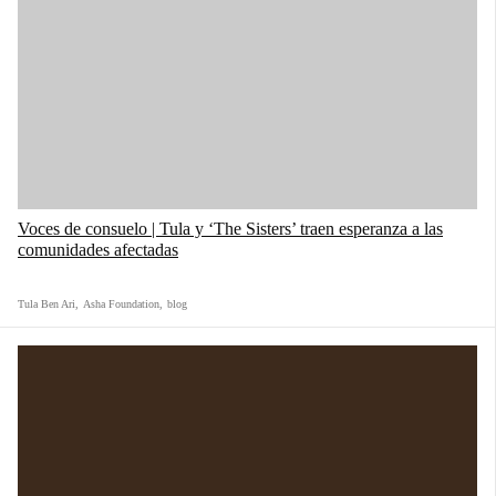
Voces de consuelo | Tula y ‘The Sisters’ traen esperanza a las
comunidades afectadas
Tula Ben Ari
,
Asha Foundation
,
blog