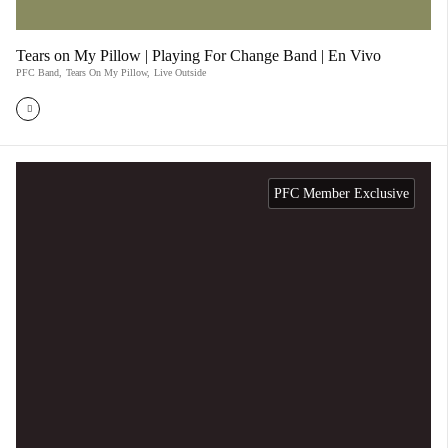
Tears on My Pillow | Playing For Change Band | En Vivo
PFC Band
,
Tears On My Pillow
,
Live Outside
PFC Member Exclusive