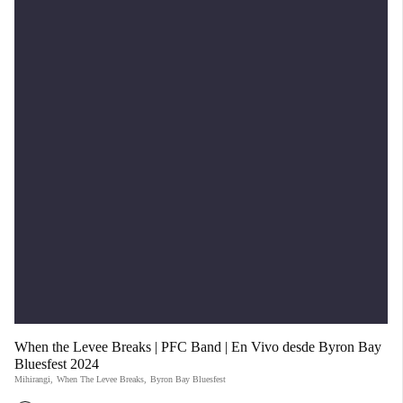
When the Levee Breaks | PFC Band | En Vivo desde Byron Bay
Bluesfest 2024
Mihirangi
,
When The Levee Breaks
,
Byron Bay Bluesfest