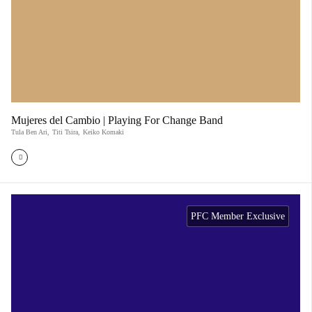
Mujeres del Cambio | Playing For Change Band
Tula Ben Ari
,
Titi Tsira
,
Keiko Komaki
PFC Member Exclusive