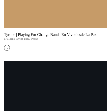
Tyrone | Playing For Change Band | En Vivo desde La Paz
PFC Band
,
Erykah Badu
,
Tyrone