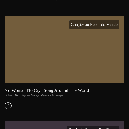
Canções ao Redor do Mundo
No Woman No Cry | Song Around The World
Gilberto Gil
,
Stephen Marley
,
Mermans Mosengo