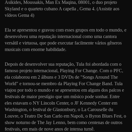
Asikides, Moussakis, Man Ex Maqina, 08001, o duo projeto
Skyland e o quarteto cubano A capella , Gema 4. (Assistir aos
vídeos Gema 4)
Ela se apresentou e gravou com esses grupos em todo o mundo, e
desenvolveu uma reputação internacional como uma cantora
versátil e virtuosa, que pode executar facilmente vários gêneros
musicais com enorme habilidade.
Depois de desenvolver sua reputação, Tula foi abordada com o
famoso projeto internacional, Playing For Change. Com o PFC,
ela colaborou em 2 álbuns e 3 DVDs de "Songs Around The
World" e tornou-se membro da Playing For Change Band. Tula
viajou por todo o mundo e se apresentou em alguns dos palcos e
festivais de maior prestígio que um músico pode sonhar. Entre
eles estavam o NY Lincoln Center, o JF Kennedy Center em
Washington, o festival de Glastonbury, o La Carouselle du
Louvre, o Teatro De San Carlo em Napoli, o Byron Blues Fest, o
show noturno de The Jay Lenno, bem como centenas de outros
festivais, em mais de nove anos de intensa turnê.