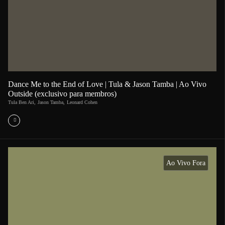
Dance Me to the End of Love | Tula & Jason Tamba | Ao Vivo
Outside (exclusivo para membros)
Tula Ben Ari
,
Jason Tamba
,
Leonard Cohen
Ao Vivo Fora