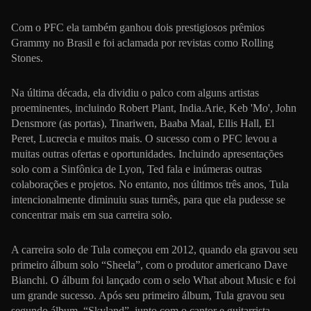
Com o PFC ela também ganhou dois prestigiosos prêmios
Grammy no Brasil e foi aclamada por revistas como Rolling
Stones.
Na última década, ela dividiu o palco com alguns artistas
proeminentes, incluindo Robert Plant, India.Arie, Keb 'Mo', John
Densmore (as portas), Tinariwen, Baaba Maal, Ellis Hall, El
Peret, Lucrecia e muitos mais. O sucesso com o PFC levou a
muitas outras ofertas e oportunidades. Incluindo apresentações
solo com a Sinfônica de Lyon, Ted fala e inúmeras outras
colaborações e projetos. No entanto, nos últimos três anos, Tula
intencionalmente diminuiu suas turnês, para que ela pudesse se
concentrar mais em sua carreira solo.
A carreira solo de Tula começou em 2012, quando ela gravou seu
primeiro álbum solo “Sheela”, com o produtor americano Dave
Bianchi. O álbum foi lançado com o selo What about Music e foi
um grande sucesso. Após seu primeiro álbum, Tula gravou seu
segundo álbum, “Skyland”, junto com o cantor e guitarrista