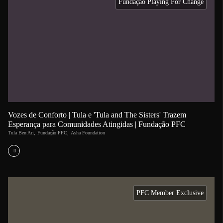
Fundação Playing For Change
Vozes de Conforto | Tula e 'Tula and The Sisters' Trazem
Esperança para Comunidades Atingidas | Fundação PFC
Tula Ben Ari
,
Fundação PFC
,
Asha Foundation
PFC Member Exclusive