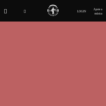
Apoie a
LOGIN
música