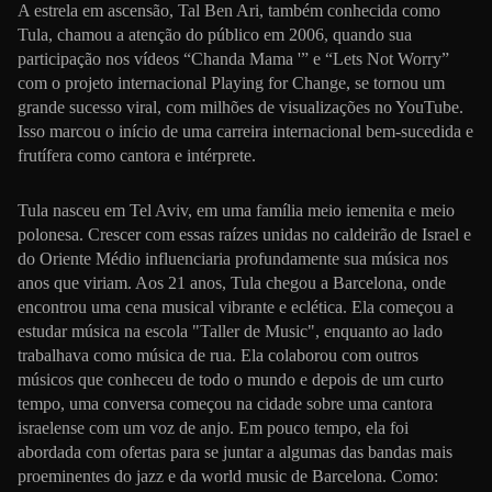
A estrela em ascensão, Tal Ben Ari, também conhecida como
Tula, chamou a atenção do público em 2006, quando sua
participação nos vídeos “Chanda Mama '” e “Lets Not Worry”
com o projeto internacional Playing for Change, se tornou um
grande sucesso viral, com milhões de visualizações no YouTube.
Isso marcou o início de uma carreira internacional bem-sucedida e
frutífera como cantora e intérprete.
Tula nasceu em Tel Aviv, em uma família meio iemenita e meio
polonesa. Crescer com essas raízes unidas no caldeirão de Israel e
do Oriente Médio influenciaria profundamente sua música nos
anos que viriam. Aos 21 anos, Tula chegou a Barcelona, ​​onde
encontrou uma cena musical vibrante e eclética. Ela começou a
estudar música na escola "Taller de Music", enquanto ao lado
trabalhava como música de rua. Ela colaborou com outros
músicos que conheceu de todo o mundo e depois de um curto
tempo, uma conversa começou na cidade sobre uma cantora
israelense com um voz de anjo. Em pouco tempo, ela foi
abordada com ofertas para se juntar a algumas das bandas mais
proeminentes do jazz e da world music de Barcelona. Como: