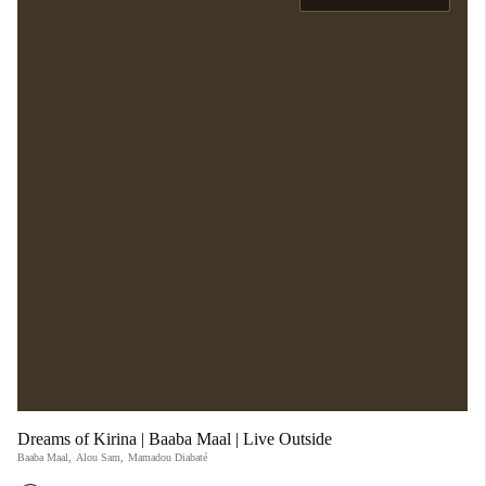
Dreams of Kirina | Baaba Maal | Live Outside
Baaba Maal
,
Alou Sam
,
Mamadou Diabaté