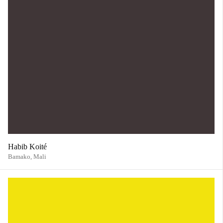
Habib Koité
Bamako,
Mali