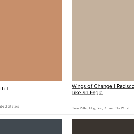
Wings of Change | Redisco
tel
Like an Eagle
ited States
Steve Miller
,
blog
,
Song Around The World