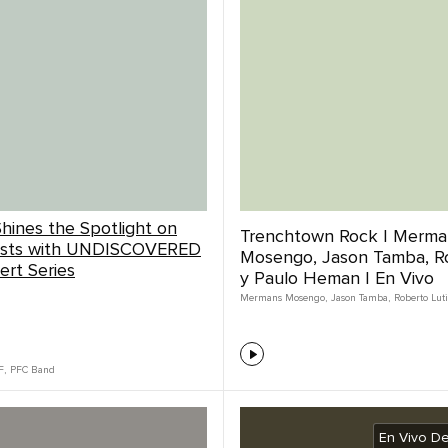
hines the Spotlight on
Trenchtown Rock | Merma
rtists with UNDISCOVERED
Mosengo, Jason Tamba, Ro
ert Series
y Paulo Heman | En Vivo
Mermans Mosengo
,
Jason Tamba
,
Roberto Luti
F
,
PFC Band
En Vivo D