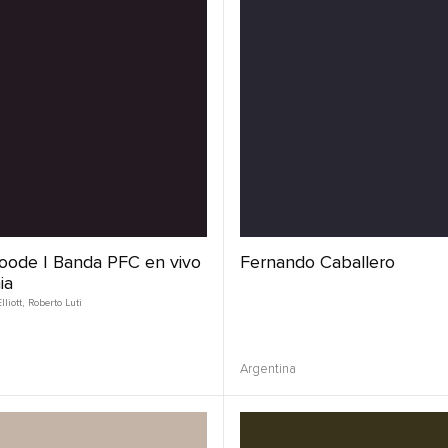
oode | Banda PFC en vivo
Fernando Caballero
ia
liott
,
Roberto Luti
Argentina