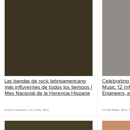
Las bandas de rock latinoamericano
Celebrating
más influyentes de todos los tiempos |
Music: 12 In
Mes Nacional de la Herencia Hispana
Engineers, 
Andrés Calamaro
,
Los Lobos
,
Rock
United States
,
Rock
,