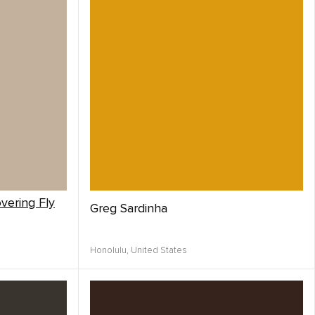
vering Fly
Greg Sardinha
Honolulu,
United States