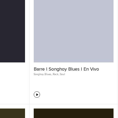
Barre | Songhoy Blues | En Vivo
Songhoy Blues
,
Rock
,
Soul