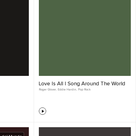
Love Is All | Song Around The World
Roger Glover
,
Eddie Hardin
,
Pop Rock