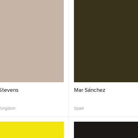
 Stevens
Mar Sánchez
 Kingdom
Spain