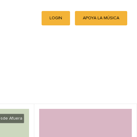
LOGIN
APOYA LA MÚSICA
esde Afuera