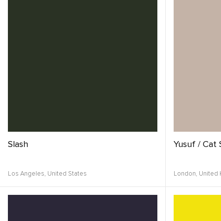
Slash
Yusuf / Cat
Los Angeles,
United States
London,
United