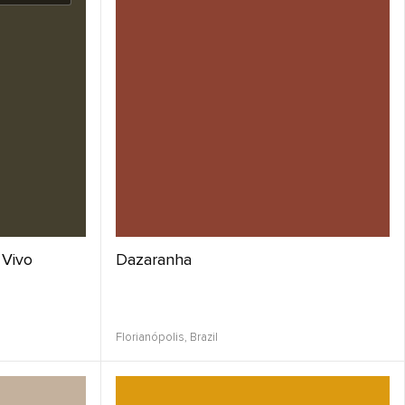
 Vivo
Dazaranha
Florianópolis,
Brazil