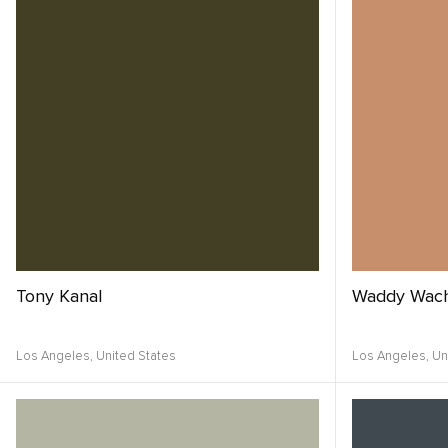
Tony Kanal
Waddy Wach
Los Angeles,
United States
Los Angeles,
Un