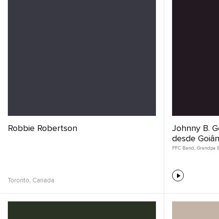
Robbie Robertson
Johnny B. G
desde Goiân
PFC Band
,
Grandpa El
Toronto,
Canada