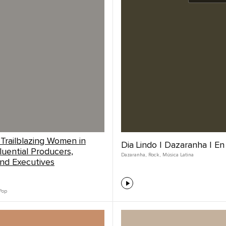
 Trailblazing Women in
Dia Lindo | Dazaranha | En
fluential Producers,
Dazaranha
,
Rock
,
Música Latina
and Executives
Pop